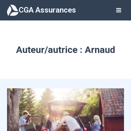
Aller
CGA Assurances
au
contenu
Auteur/autrice : Arnaud