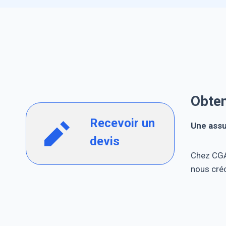
Obten
Recevoir un
Une assu
devis
Chez CGA,
nous créo