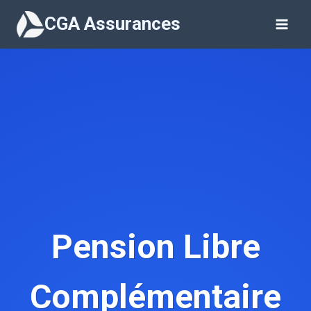
Aller
CGA Assurances
au
contenu
Pension Libre
Complémentaire